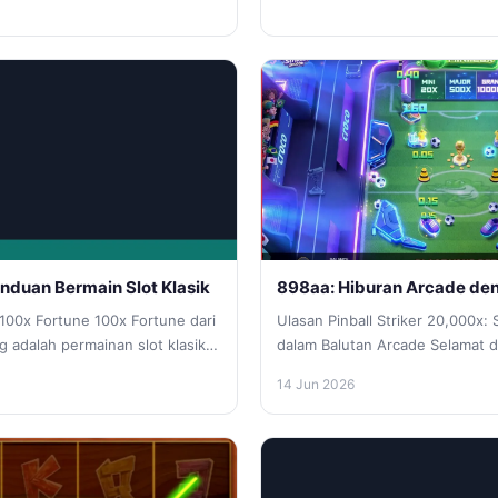
nduan Bermain Slot Klasik
898aa: Hiburan Arcade den
100x Fortune 100x Fortune dari
Ulasan Pinball Striker 20,000x:
 adalah permainan slot klasik
dalam Balutan Arcade Selamat d
eluruh dinamika
digital di mana nostalgia mesin 
14 Jun 2026