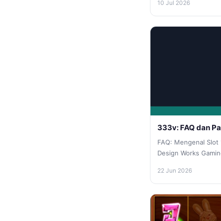
10 Jul 2026
bagi...
333v: FAQ dan Pa
FAQ: Mengenal Slot 
Design Works Gaming
yang memfokuskan s
22 Jun 2026
permainannya...