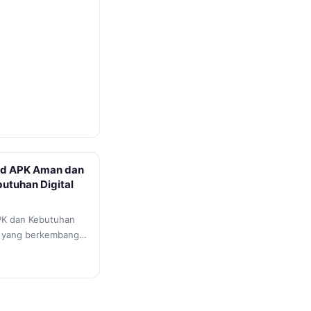
d APK Aman dan
butuhan Digital
PK dan Kebutuhan
al yang berkembang
d telah...