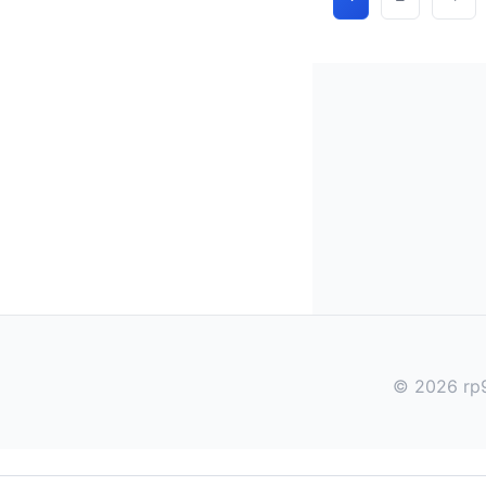
© 2026 rp9