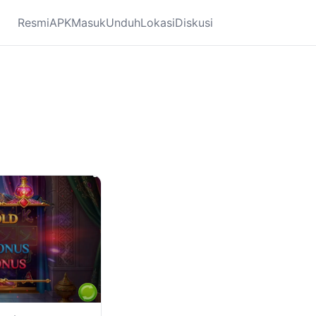
Resmi
APK
Masuk
Unduh
Lokasi
Diskusi